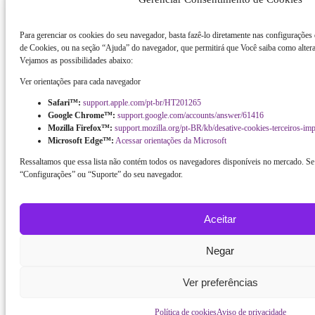
Para gerenciar os cookies do seu navegador, basta fazê-lo diretamente nas configurações
de Cookies, ou na seção “Ajuda” do navegador, que permitirá que Você saiba como altera
Vejamos as possibilidades abaixo:
Ver orientações para cada navegador
Safari™:
support.apple.com/pt-br/HT201265
Google Chrome™:
support.google.com/accounts/answer/61416
Mozilla Firefox™:
support.mozilla.org/pt-BR/kb/desative-cookies-terceiros-im
Microsoft Edge™:
Acessar orientações da Microsoft
Ressaltamos que essa lista não contém todos os navegadores disponíveis no mercado. Se 
“Configurações” ou “Suporte” do seu navegador.
Aceitar
Negar
Ver preferências
Política de cookies
Aviso de privacidade