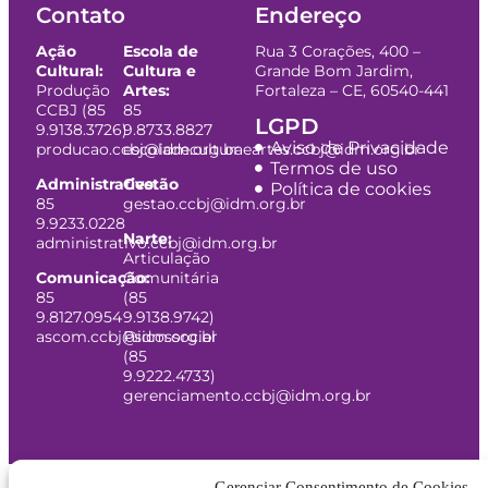
Contato
Endereço
Ação
Escola de
Rua 3 Corações, 400 –
Cultural:
Cultura e
Grande Bom Jardim,
Produção
Artes:
Fortaleza – CE, 60540-441
CCBJ (85
85
LGPD
9.9138.3726)
9.8733.8827
Aviso de Privacidade
producao.ccbj@idm.org.br
escoladeculturaeartes.ccbj@idm.org.br
Termos de uso
Administrativo:
Gestão
Política de cookies
85
gestao.ccbj@idm.org.br
9.9233.0228
Narte:
administrativo.ccbj@idm.org.br
Articulação
Comunicação:
Comunitária
85
(85
9.8127.0954
9.9138.9742)
ascom.ccbj@idm.org.br
Psicossocial
(85
9.9222.4733)
gerenciamento.ccbj@idm.org.br
Gerenciar Consentimento de Cookies