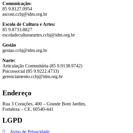
Comunicação:
85 9.8127.0954
ascom.ccbj@idm.org.br
Escola de Cultura e Artes:
85 9.8733.8827
escoladeculturaeartes.ccbj@idm.org.br
Gestão
gestao.ccbj@idm.org.br
Narte:
Articulação Comunitária (85 9.9138.9742)
Psicossocial (85 9.9222.4733)
gerenciamento.ccbj@idm.org.br
Endereço
Rua 3 Corações, 400 – Grande Bom Jardim,
Fortaleza – CE, 60540-441
LGPD
Aviso de Privacidade