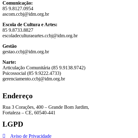
Comunicação:
85 9.8127.0954
ascom.ccbj@idm.org.br
Escola de Cultura e Artes:
85 9.8733.8827
escoladeculturaeartes.ccbj@idm.org.br
Gestão
gestao.ccbj@idm.org.br
Narte:
Articulação Comunitária (85 9.9138.9742)
Psicossocial (85 9.9222.4733)
gerenciamento.ccbj@idm.org.br
Endereço
Rua 3 Corações, 400 – Grande Bom Jardim,
Fortaleza – CE, 60540-441
LGPD
Aviso de Privacidade