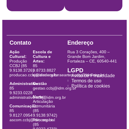
Contato
Endereço
Ação
Escola de
Rua 3 Corações, 400 –
Cultural:
Cultura e
Grande Bom Jardim,
Produção
Artes:
Fortaleza – CE, 60540-441
CCBJ (85
85
LGPD
9.9138.3726)
9.8733.8827
producao.ccbj@idm.org.br
escoladeculturaeartes.ccbj@idm.org.br
Aviso de Privacidade
Termos de uso
Administrativo:
Gestão
Política de cookies
85
gestao.ccbj@idm.org.br
9.9233.0228
Narte:
administrativo.ccbj@idm.org.br
Articulação
Comunicação:
Comunitária
85
(85
9.8127.0954
9.9138.9742)
ascom.ccbj@idm.org.br
Psicossocial
(85