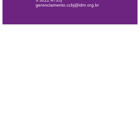
9.9222.4733)
gerenciamento.ccbj@idm.org.br