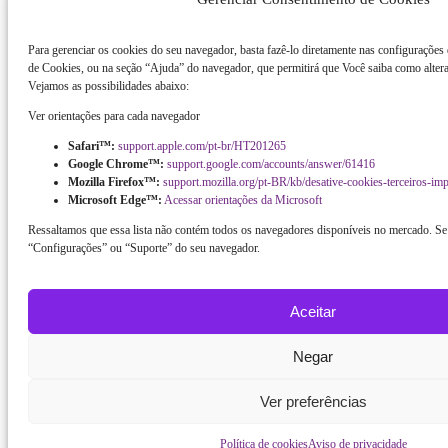
Para gerenciar os cookies do seu navegador, basta fazê-lo diretamente nas configurações
de Cookies, ou na seção “Ajuda” do navegador, que permitirá que Você saiba como altera
Vejamos as possibilidades abaixo:
Ver orientações para cada navegador
Safari™:
support.apple.com/pt-br/HT201265
Google Chrome™:
support.google.com/accounts/answer/61416
Mozilla Firefox™:
support.mozilla.org/pt-BR/kb/desative-cookies-terceiros-im
Microsoft Edge™:
Acessar orientações da Microsoft
Ressaltamos que essa lista não contém todos os navegadores disponíveis no mercado. Se 
“Configurações” ou “Suporte” do seu navegador.
Aceitar
Negar
Ver preferências
Política de cookies
Aviso de privacidade