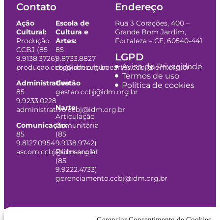
Contato
Endereço
Ação
Escola de
Rua 3 Corações, 400 –
Cultural:
Cultura e
Grande Bom Jardim,
Produção
Artes:
Fortaleza – CE, 60540-441
CCBJ (85
85
LGPD
9.9138.3726)
9.8733.8827
Aviso de Privacidade
producao.ccbj@idm.org.br
escoladeculturaeartes.ccbj@idm.org.br
Termos de uso
Administrativo:
Gestão
Política de cookies
85
gestao.ccbj@idm.org.br
9.9233.0228
Narte:
administrativo.ccbj@idm.org.br
Articulação
Comunicação:
Comunitária
85
(85
9.8127.0954
9.9138.9742)
ascom.ccbj@idm.org.br
Psicossocial
(85
9.9222.4733)
gerenciamento.ccbj@idm.org.br
Gerenciar Consentimento de Cookies