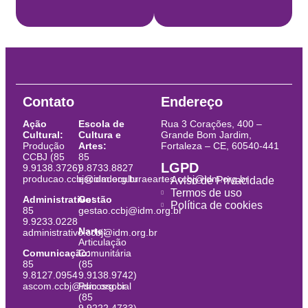
Contato
Endereço
Ação
Escola de
Rua 3 Corações, 400 –
Cultural:
Cultura e
Grande Bom Jardim,
Produção
Artes:
Fortaleza – CE, 60540-441
CCBJ (85
85
LGPD
9.9138.3726)
9.8733.8827
producao.ccbj@idm.org.br
escoladeculturaeartes.ccbj@idm.org.br
Aviso de Privacidade
Termos de uso
Administrativo:
Gestão
Política de cookies
85
gestao.ccbj@idm.org.br
9.9233.0228
Narte:
administrativo.ccbj@idm.org.br
Articulação
Comunicação:
Comunitária
85
(85
9.8127.0954
9.9138.9742)
ascom.ccbj@idm.org.br
Psicossocial
(85