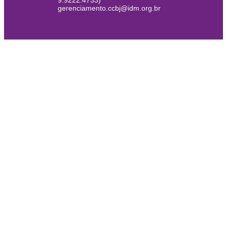
9.9222.4733)
gerenciamento.ccbj@idm.org.br