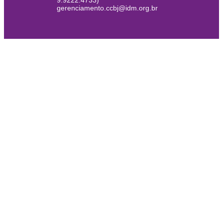
9.9222.4733)
gerenciamento.ccbj@idm.org.br