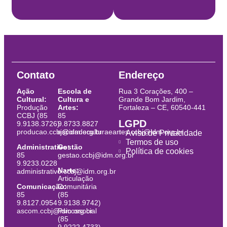
Contato
Endereço
Ação
Escola de
Rua 3 Corações, 400 –
Cultural:
Cultura e
Grande Bom Jardim,
Produção
Artes:
Fortaleza – CE, 60540-441
CCBJ (85
85
LGPD
9.9138.3726)
9.8733.8827
producao.ccbj@idm.org.br
escoladeculturaeartes.ccbj@idm.org.br
Aviso de Privacidade
Termos de uso
Administrativo:
Gestão
Política de cookies
85
gestao.ccbj@idm.org.br
9.9233.0228
Narte:
administrativo.ccbj@idm.org.br
Articulação
Comunicação:
Comunitária
85
(85
9.8127.0954
9.9138.9742)
ascom.ccbj@idm.org.br
Psicossocial
(85