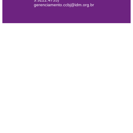
9.9222.4733)
gerenciamento.ccbj@idm.org.br