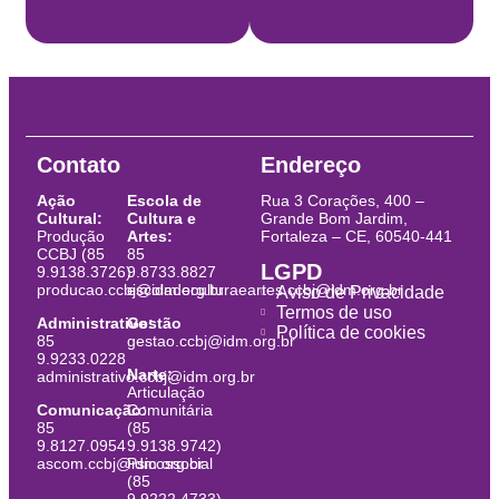
Contato
Endereço
Ação
Escola de
Rua 3 Corações, 400 –
Cultural:
Cultura e
Grande Bom Jardim,
Produção
Artes:
Fortaleza – CE, 60540-441
CCBJ (85
85
LGPD
9.9138.3726)
9.8733.8827
producao.ccbj@idm.org.br
escoladeculturaeartes.ccbj@idm.org.br
Aviso de Privacidade
Termos de uso
Administrativo:
Gestão
Política de cookies
85
gestao.ccbj@idm.org.br
9.9233.0228
Narte:
administrativo.ccbj@idm.org.br
Articulação
Comunicação:
Comunitária
85
(85
9.8127.0954
9.9138.9742)
ascom.ccbj@idm.org.br
Psicossocial
(85