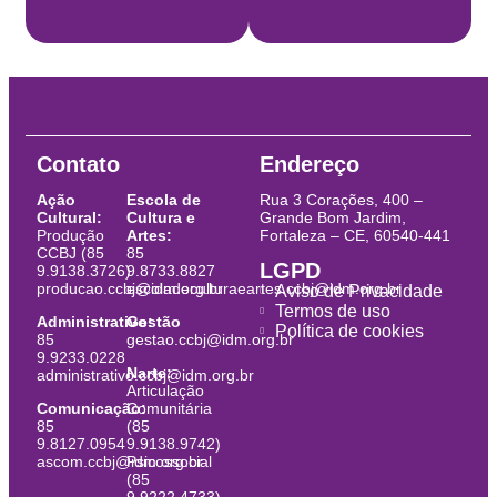
Contato
Endereço
Ação
Escola de
Rua 3 Corações, 400 –
Cultural:
Cultura e
Grande Bom Jardim,
Produção
Artes:
Fortaleza – CE, 60540-441
CCBJ (85
85
LGPD
9.9138.3726)
9.8733.8827
producao.ccbj@idm.org.br
escoladeculturaeartes.ccbj@idm.org.br
Aviso de Privacidade
Termos de uso
Administrativo:
Gestão
Política de cookies
85
gestao.ccbj@idm.org.br
9.9233.0228
Narte:
administrativo.ccbj@idm.org.br
Articulação
Comunicação:
Comunitária
85
(85
9.8127.0954
9.9138.9742)
ascom.ccbj@idm.org.br
Psicossocial
(85