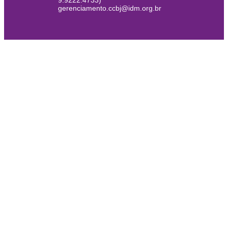
9.9222.4733)
gerenciamento.ccbj@idm.org.br