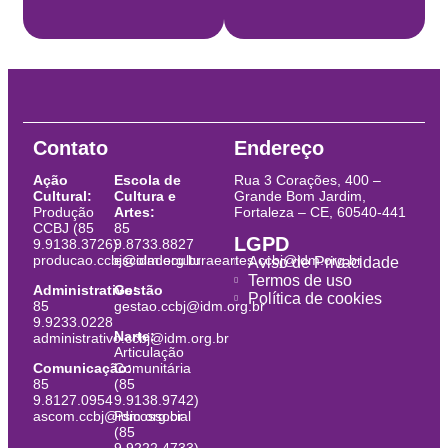
Contato
Endereço
Ação
Escola de
Rua 3 Corações, 400 –
Cultural:
Cultura e
Grande Bom Jardim,
Produção
Artes:
Fortaleza – CE, 60540-441
CCBJ (85
85
LGPD
9.9138.3726)
9.8733.8827
producao.ccbj@idm.org.br
escoladeculturaeartes.ccbj@idm.org.br
Aviso de Privacidade
Termos de uso
Administrativo:
Gestão
Política de cookies
85
gestao.ccbj@idm.org.br
9.9233.0228
Narte:
administrativo.ccbj@idm.org.br
Articulação
Comunicação:
Comunitária
85
(85
9.8127.0954
9.9138.9742)
ascom.ccbj@idm.org.br
Psicossocial
(85