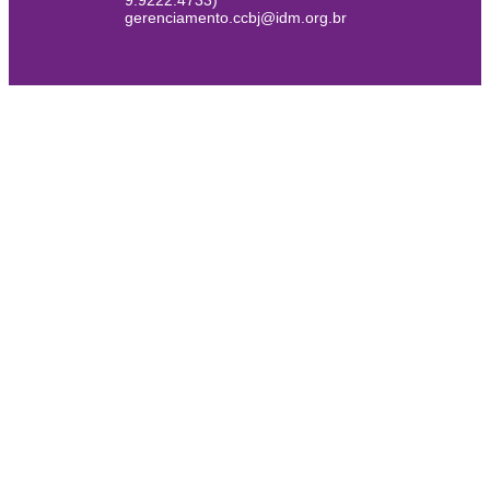
9.9222.4733)
gerenciamento.ccbj@idm.org.br