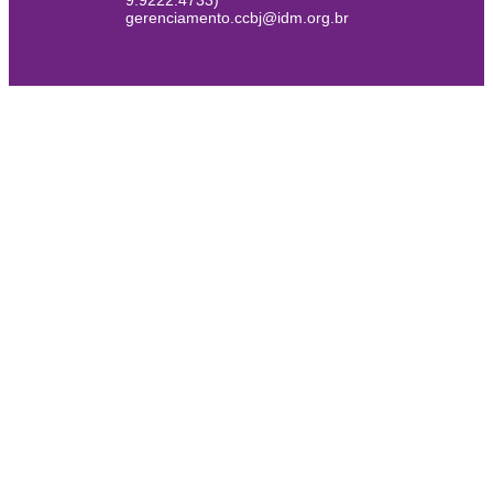
9.9222.4733)
gerenciamento.ccbj@idm.org.br