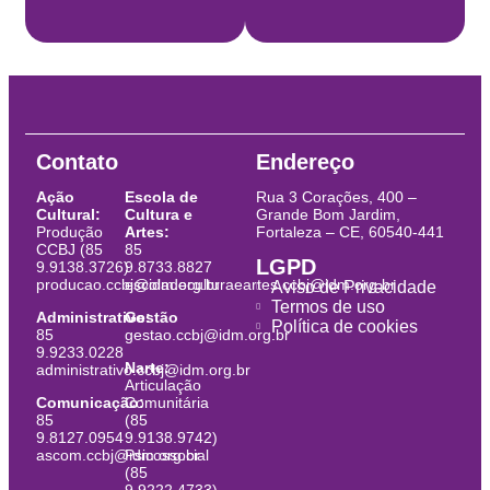
Contato
Endereço
Ação
Escola de
Rua 3 Corações, 400 –
Cultural:
Cultura e
Grande Bom Jardim,
Produção
Artes:
Fortaleza – CE, 60540-441
CCBJ (85
85
LGPD
9.9138.3726)
9.8733.8827
producao.ccbj@idm.org.br
escoladeculturaeartes.ccbj@idm.org.br
Aviso de Privacidade
Termos de uso
Administrativo:
Gestão
Política de cookies
85
gestao.ccbj@idm.org.br
9.9233.0228
Narte:
administrativo.ccbj@idm.org.br
Articulação
Comunicação:
Comunitária
85
(85
9.8127.0954
9.9138.9742)
ascom.ccbj@idm.org.br
Psicossocial
(85