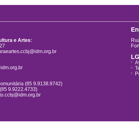
En
ltura e Artes:
Rua
827
For
uraeartes.ccbj@idm.org.br
L
A
idm.org.br
T
P
Comunitária (85 9.9138.9742)
 (85 9.9222.4733)
o.ccbj@idm.org.br