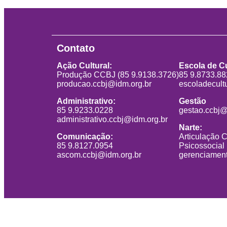
Contato
Ação Cultural:
Escola de Cu
Produção CCBJ (85 9.9138.3726)
85 9.8733.8
producao.ccbj@idm.org.br
escoladecult
Administrativo:
Gestão
85 9.9233.0228
gestao.ccbj@
administrativo.ccbj@idm.org.br
Narte:
Comunicação:
Articulação 
85 9.8127.0954
Psicossocial
ascom.ccbj@idm.org.br
gerenciament