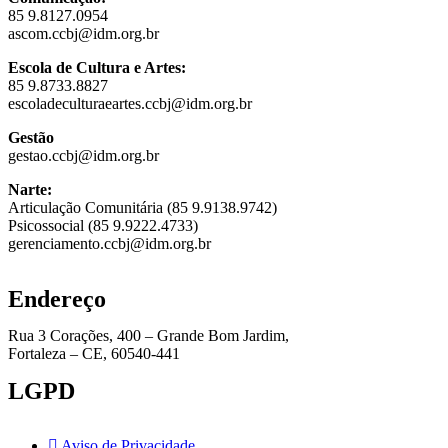
85 9.8127.0954
ascom.ccbj@idm.org.br
Escola de Cultura e Artes:
85 9.8733.8827
escoladeculturaeartes.ccbj@idm.org.br
Gestão
gestao.ccbj@idm.org.br
Narte:
Articulação Comunitária (85 9.9138.9742)
Psicossocial (85 9.9222.4733)
gerenciamento.ccbj@idm.org.br
Endereço
Rua 3 Corações, 400 – Grande Bom Jardim,
Fortaleza – CE, 60540-441
LGPD
Aviso de Privacidade