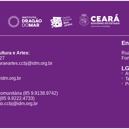
En
ltura e Artes:
Rua
827
For
uraeartes.ccbj@idm.org.br
L
A
idm.org.br
T
P
Comunitária (85 9.9138.9742)
 (85 9.9222.4733)
o.ccbj@idm.org.br