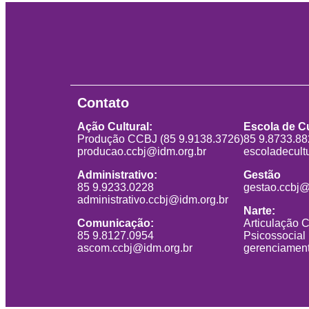
Contato
Ação Cultural:
Escola de Cu
Produção CCBJ (85 9.9138.3726)
85 9.8733.8
producao.ccbj@idm.org.br
escoladecult
Administrativo:
Gestão
85 9.9233.0228
gestao.ccbj@
administrativo.ccbj@idm.org.br
Narte:
Comunicação:
Articulação 
85 9.8127.0954
Psicossocial
ascom.ccbj@idm.org.br
gerenciament