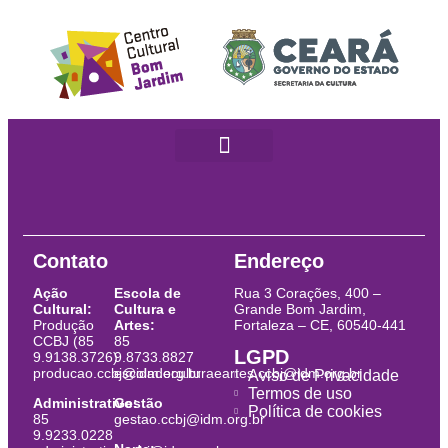
Contato
Endereço
Ação
Escola de
Rua 3 Corações, 400 –
Cultural:
Cultura e
Grande Bom Jardim,
Produção
Artes:
Fortaleza – CE, 60540-441
CCBJ (85
85
LGPD
9.9138.3726)
9.8733.8827
producao.ccbj@idm.org.br
escoladeculturaeartes.ccbj@idm.org.br
Aviso de Privacidade
Termos de uso
Administrativo:
Gestão
Política de cookies
85
gestao.ccbj@idm.org.br
9.9233.0228