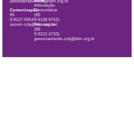
Narte:
administrativo.ccbj@idm.org.br
Articulação
Comunicação:
Comunitária
85
(85
9.8127.0954
9.9138.9742)
ascom.ccbj@idm.org.br
Psicossocial
(85
9.9222.4733)
gerenciamento.ccbj@idm.org.br