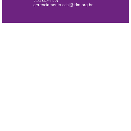
9.9222.4733)
gerenciamento.ccbj@idm.org.br