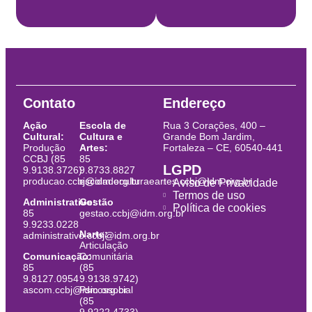
Contato
Endereço
Ação
Escola de
Rua 3 Corações, 400 –
Cultural:
Cultura e
Grande Bom Jardim,
Produção
Artes:
Fortaleza – CE, 60540-441
CCBJ (85
85
LGPD
9.9138.3726)
9.8733.8827
producao.ccbj@idm.org.br
escoladeculturaeartes.ccbj@idm.org.br
Aviso de Privacidade
Termos de uso
Administrativo:
Gestão
Política de cookies
85
gestao.ccbj@idm.org.br
9.9233.0228
Narte:
administrativo.ccbj@idm.org.br
Articulação
Comunicação:
Comunitária
85
(85
9.8127.0954
9.9138.9742)
ascom.ccbj@idm.org.br
Psicossocial
(85