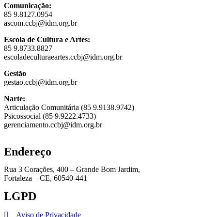
Comunicação:
85 9.8127.0954
ascom.ccbj@idm.org.br
Escola de Cultura e Artes:
85 9.8733.8827
escoladeculturaeartes.ccbj@idm.org.br
Gestão
gestao.ccbj@idm.org.br
Narte:
Articulação Comunitária (85 9.9138.9742)
Psicossocial (85 9.9222.4733)
gerenciamento.ccbj@idm.org.br
Endereço
Rua 3 Corações, 400 – Grande Bom Jardim,
Fortaleza – CE, 60540-441
LGPD
Aviso de Privacidade