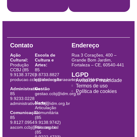
Contato
Endereço
Ação
Escola de
Rua 3 Corações, 400 –
Cultural:
Cultura e
Grande Bom Jardim,
Produção
Artes:
Fortaleza – CE, 60540-441
CCBJ (85
85
LGPD
9.9138.3726)
9.8733.8827
producao.ccbj@idm.org.br
escoladeculturaeartes.ccbj@idm.org.br
Aviso de Privacidade
Termos de uso
Administrativo:
Gestão
Política de cookies
85
gestao.ccbj@idm.org.br
9.9233.0228
Narte:
administrativo.ccbj@idm.org.br
Articulação
Comunicação:
Comunitária
85
(85
9.8127.0954
9.9138.9742)
ascom.ccbj@idm.org.br
Psicossocial
(85