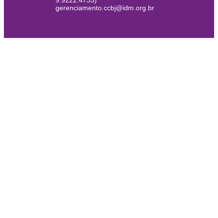
9.9222.4733)
gerenciamento.ccbj@idm.org.br