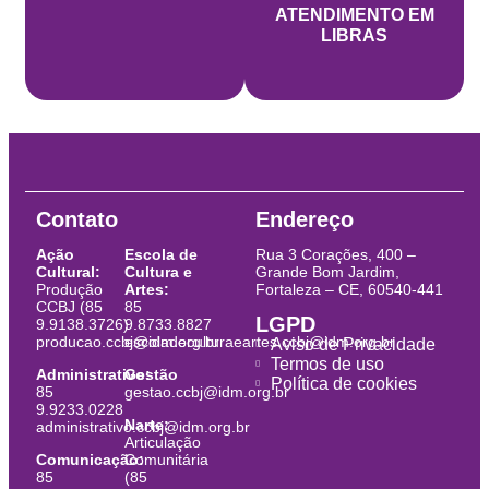
ATENDIMENTO EM
LIBRAS
Contato
Endereço
Ação
Escola de
Rua 3 Corações, 400 –
Cultural:
Cultura e
Grande Bom Jardim,
Produção
Artes:
Fortaleza – CE, 60540-441
CCBJ (85
85
LGPD
9.9138.3726)
9.8733.8827
producao.ccbj@idm.org.br
escoladeculturaeartes.ccbj@idm.org.br
Aviso de Privacidade
Termos de uso
Administrativo:
Gestão
Política de cookies
85
gestao.ccbj@idm.org.br
9.9233.0228
Narte:
administrativo.ccbj@idm.org.br
Articulação
Comunicação:
Comunitária
85
(85