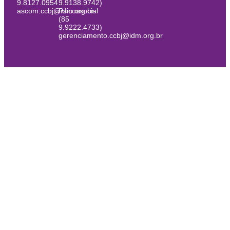
9.8127.0954
9.9138.9742)
ascom.ccbj@idm.org.br
Psicossocial
(85
9.9222.4733)
gerenciamento.ccbj@idm.org.br