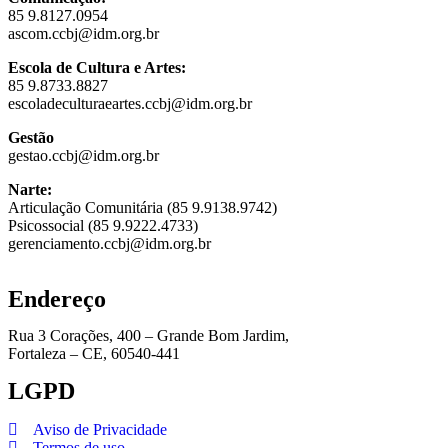
85 9.8127.0954
ascom.ccbj@idm.org.br
Escola de Cultura e Artes:
85 9.8733.8827
escoladeculturaeartes.ccbj@idm.org.br
Gestão
gestao.ccbj@idm.org.br
Narte:
Articulação Comunitária (85 9.9138.9742)
Psicossocial (85 9.9222.4733)
gerenciamento.ccbj@idm.org.br
Endereço
Rua 3 Corações, 400 – Grande Bom Jardim,
Fortaleza – CE, 60540-441
LGPD
Aviso de Privacidade
Termos de uso