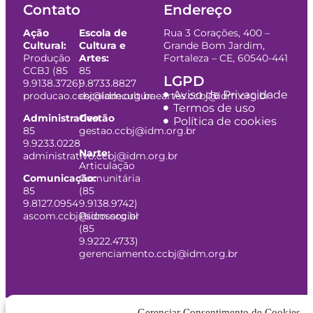
Contato
Endereço
Ação
Escola de
Rua 3 Corações, 400 –
Cultural:
Cultura e
Grande Bom Jardim,
Produção
Artes:
Fortaleza – CE, 60540-441
CCBJ (85
85
LGPD
9.9138.3726)
9.8733.8827
Aviso de Privacidade
producao.ccbj@idm.org.br
escoladeculturaeartes.ccbj@idm.org.br
Termos de uso
Administrativo:
Gestão
Política de cookies
85
gestao.ccbj@idm.org.br
9.9233.0228
Narte:
administrativo.ccbj@idm.org.br
Articulação
Comunicação:
Comunitária
85
(85
9.8127.0954
9.9138.9742)
ascom.ccbj@idm.org.br
Psicossocial
(85
9.9222.4733)
gerenciamento.ccbj@idm.org.br
Gerenciar Consentimento de Cookies