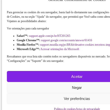
Para gerenciar os cookies do seu navegador, basta fazê-lo diretamente nas configurações
de Cookies, ou na seção “Ajuda” do navegador, que permitirá que Você saiba como altera
Vejamos as possibilidades abaixo:
Ver orientações para cada navegador
Safari™:
support.apple.com/pt-br/HT201265
Google Chrome™:
support.google.com/accounts/answer/61416
Mozilla Firefox™:
support.mozilla.org/pt-BR/kb/desative-cookies-terceiros-im
Microsoft Edge™:
Acessar orientações da Microsoft
Ressaltamos que essa lista não contém todos os navegadores disponíveis no mercado. Se 
“Configurações” ou “Suporte” do seu navegador.
Aceitar
Negar
Ver preferências
Política de cookies
Aviso de privacidade