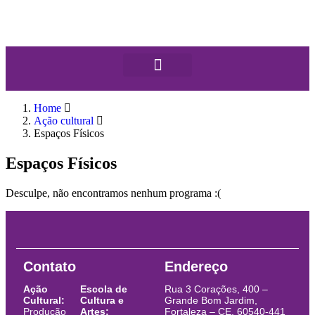
Home
Ação cultural
Espaços Físicos
Espaços Físicos
Desculpe, não encontramos nenhum programa :(
Contato
Endereço
Ação
Escola de
Rua 3 Corações, 400 –
Cultural:
Cultura e
Grande Bom Jardim,
Produção
Artes:
Fortaleza – CE, 60540-441