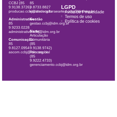
CCBJ (85
85
LGPD
9.9138.3726)
9.8733.8827
producao.ccbj@idm.org.br
escoladeculturaeartes.ccbj@idm.org.br
Aviso de Privacidade
Termos de uso
Administrativo:
Gestão
Política de cookies
85
gestao.ccbj@idm.org.br
9.9233.0228
Narte:
administrativo.ccbj@idm.org.br
Articulação
Comunicação:
Comunitária
85
(85
9.8127.0954
9.9138.9742)
ascom.ccbj@idm.org.br
Psicossocial
(85
9.9222.4733)
gerenciamento.ccbj@idm.org.br